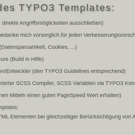
 des TYPO3 Templates:
 direkte Angriffsmöglickeiten ausschließen)
h bedanke mich vorsorglich für jeden Verbesserungsvorsch
atensparsamkeit, Cookies, ...)
re (Build in Hilfe)
gen/Entwickler (den TYPO3 Guidelines entsprechend)
grierter SCSS Compiler, SCSS Variablen via TYPO3 Kons
hen Mitteln einen guten PageSpeed Wert erhalten)
mplates:
L Elementen bei gleichzeitiger Berücksichtigung von