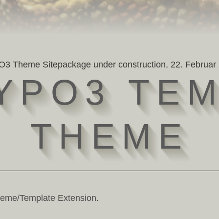
3 Theme Sitepackage under construction,
22. Februar
Y
P
O
3
T
E
T
H
E
M
E
heme/Template Extension.