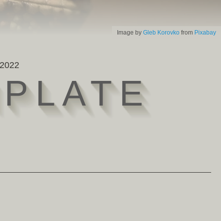
Image by
Gleb Korovko
from
Pixabay
 2022
M
P
L
A
T
E