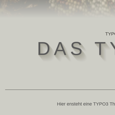
TYPO
D
A
S
T
Hier ensteht eine TYPO3 T